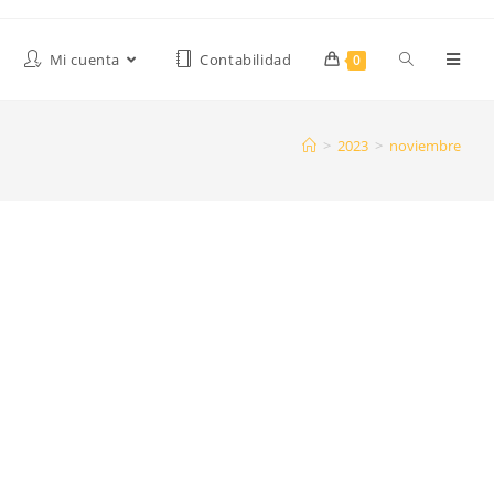
Alternar
Mi cuenta
Contabilidad
0
búsqueda
>
2023
>
noviembre
de
la
web