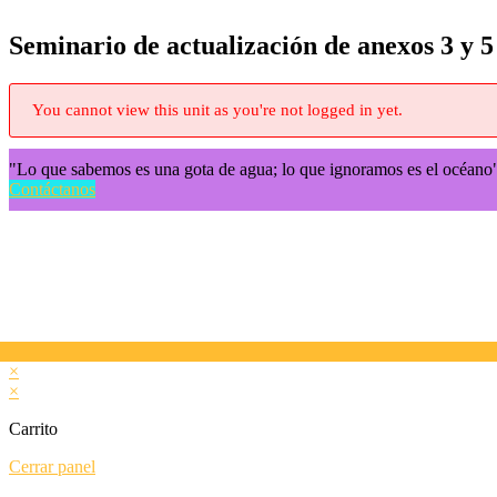
Seminario de actualización de anexos 3 y 5
You cannot view this unit as you're not logged in yet.
"Lo que sabemos es una gota de agua; lo que ignoramos es el oc
Contáctanos
×
×
Carrito
Cerrar panel