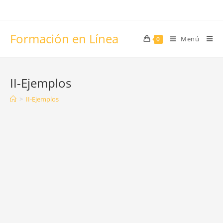
Saltar
al
contenido
Formación en Línea
Menú
0
II-Ejemplos
>
II-Ejemplos