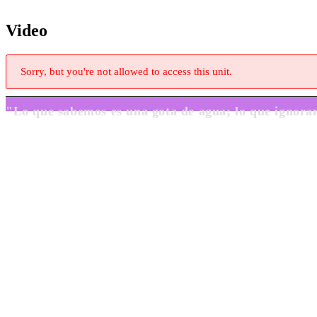
Video
Sorry, but you're not allowed to access this unit.
"Lo que sabemos es una gota de agua; lo que igno