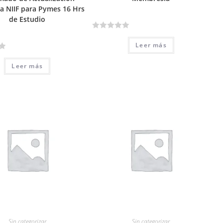
ia NIIF para Pymes 16 Hrs
de Estudio
V
Leer más
a
l
Leer más
o
r
a
d
o
e
n
0
d
e
5
Sin categorizar
Sin categorizar