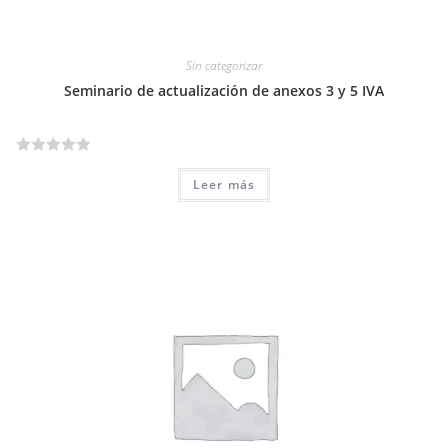
Sin categorizar
Seminario de actualización de anexos 3 y 5 IVA
V
Leer más
a
l
o
r
a
d
o
e
n
0
d
e