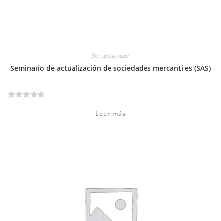
5
Sin categorizar
Seminario de actualización de sociedades mercantiles (SAS)
V
Leer más
a
l
o
r
a
d
o
e
n
0