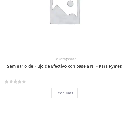
n
0
d
e
5
Sin categorizar
Seminario de Flujo de Efectivo con base a NIIF Para Pymes
V
Leer más
a
l
o
r
a
d