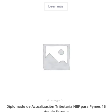
V
Leer más
a
l
o
r
a
d
o
e
n
0
d
e
5
Sin categorizar
Diplomado de Actualización Tributaria NIIF para Pymes 16
Hrs de Estudio