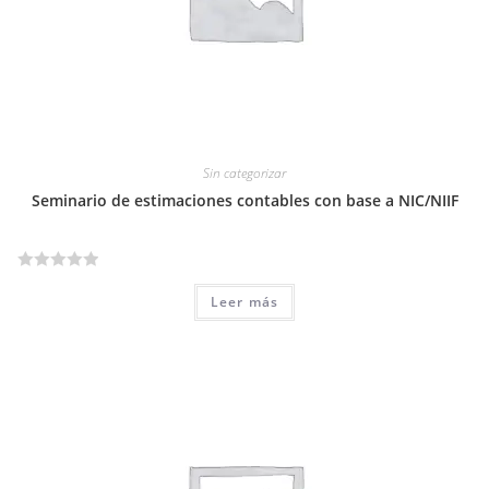
d
e
5
Sin categorizar
Seminario de estimaciones contables con base a NIC/NIIF
V
Leer más
a
l
o
r
a
d
o
e