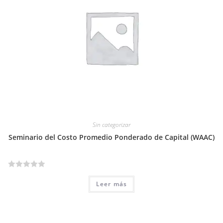
o
e
n
0
d
e
5
Sin categorizar
Seminario del Costo Promedio Ponderado de Capital (WAAC)
V
Leer más
a
l
o
r