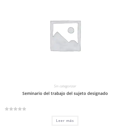
a
d
o
e
n
0
d
e
5
Sin categorizar
Seminario del trabajo del sujeto designado
V
Leer más
a
l